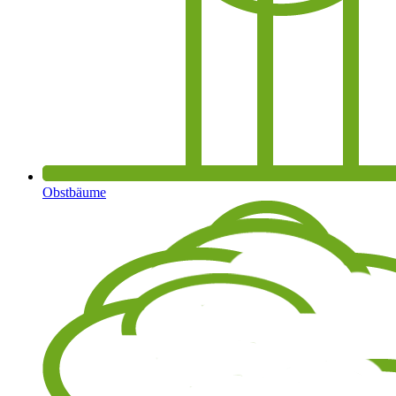
Obstbäume