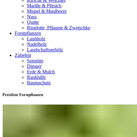
Kirsche & Weichsel
Marille & Pfirsich
Mispel & Maulbeere
Nuss
Quitte
Ringlotte, Pflaume & Zwetschke
Forstpflanzen
Laubholz
Nadelholz
Landschaftsgehölz
Zubehör
Sonstige
Dünger
Erde & Mulch
Rankhilfe
Baumschutz
Preisliste Forstpflanzen