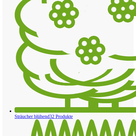
Sträucher blühend
32 Produkte