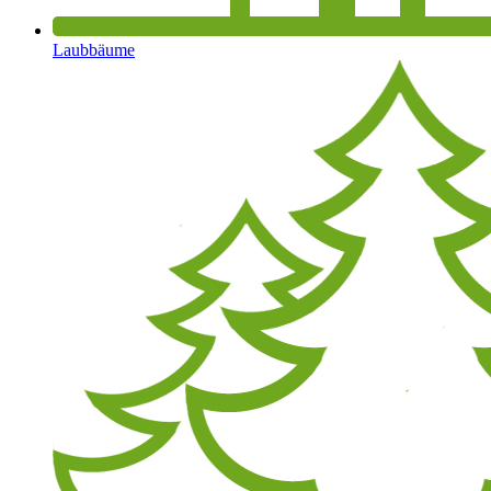
Laubbäume