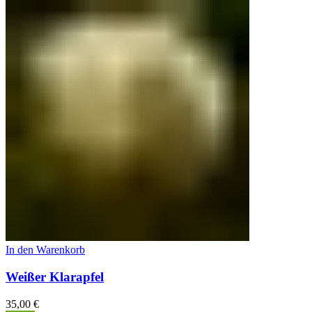
In den Warenkorb
Weißer Klarapfel
35,00
€