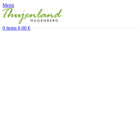
Menü
0
items
0,00
€