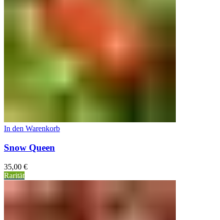
In den Warenkorb
Snow Queen
35,00
€
Rarität