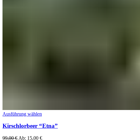
Ausführung wählen
Kirschlorbeer “Etna”
99,00
€
Ab:
15,00
€