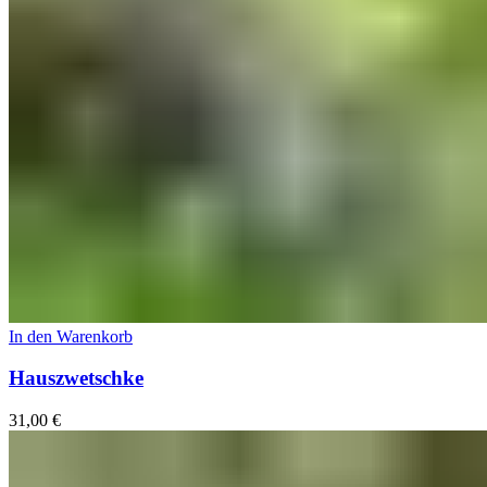
In den Warenkorb
Hauszwetschke
31,00
€