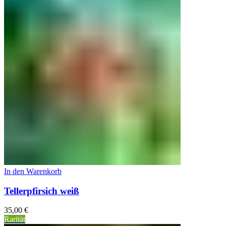
In den Warenkorb
Tellerpfirsich weiß
35,00
€
Rarität