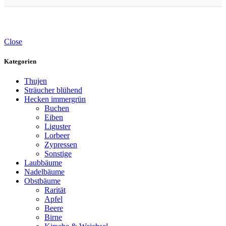
Close
Kategorien
Thujen
Sträucher blühend
Hecken immergrün
Buchen
Eiben
Liguster
Lorbeer
Zypressen
Sonstige
Laubbäume
Nadelbäume
Obstbäume
Rarität
Apfel
Beere
Birne