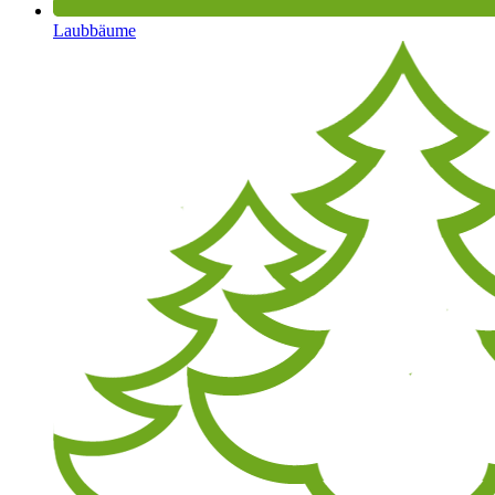
Laubbäume