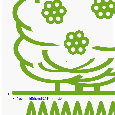
Sträucher blühend
32 Produkte