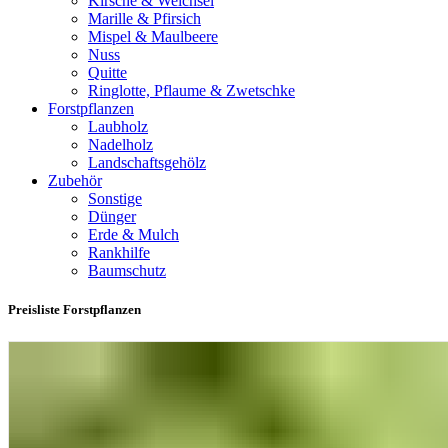
Kirsche & Weichsel
Marille & Pfirsich
Mispel & Maulbeere
Nuss
Quitte
Ringlotte, Pflaume & Zwetschke
Forstpflanzen
Laubholz
Nadelholz
Landschaftsgehölz
Zubehör
Sonstige
Dünger
Erde & Mulch
Rankhilfe
Baumschutz
Preisliste Forstpflanzen