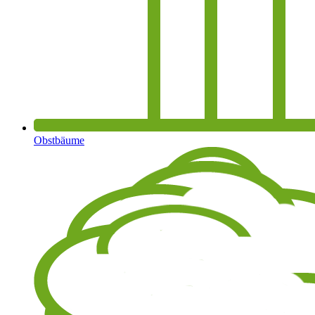
Obstbäume