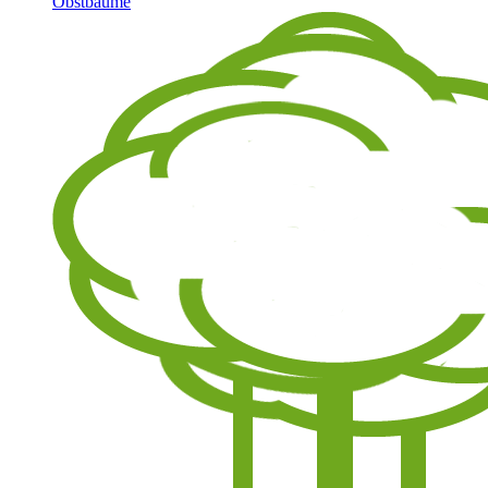
Obstbäume