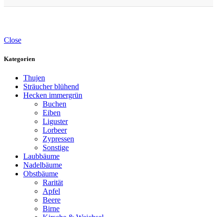
Close
Kategorien
Thujen
Sträucher blühend
Hecken immergrün
Buchen
Eiben
Liguster
Lorbeer
Zypressen
Sonstige
Laubbäume
Nadelbäume
Obstbäume
Rarität
Apfel
Beere
Birne