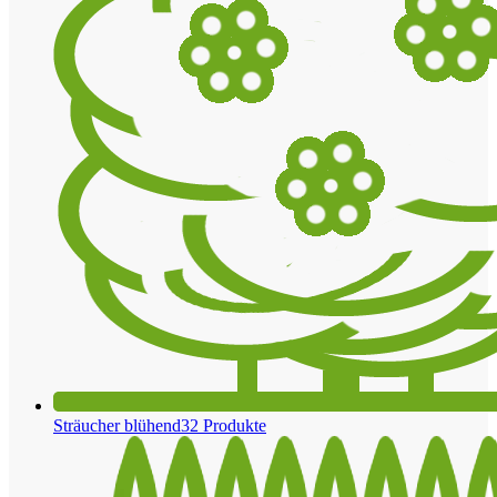
Sträucher blühend
32 Produkte