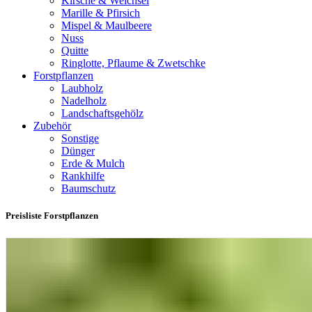
Kirsche & Weichsel
Marille & Pfirsich
Mispel & Maulbeere
Nuss
Quitte
Ringlotte, Pflaume & Zwetschke
Forstpflanzen
Laubholz
Nadelholz
Landschaftsgehölz
Zubehör
Sonstige
Dünger
Erde & Mulch
Rankhilfe
Baumschutz
Preisliste Forstpflanzen