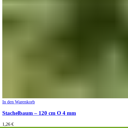
In den Warenkorb
Stachelbaum – 120 cm O 4 mm
1,26
€