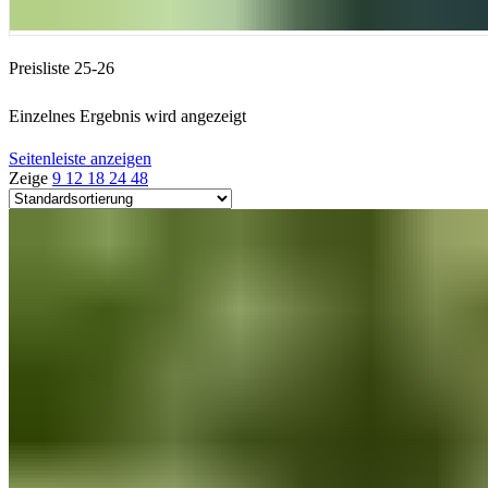
Preisliste 25-26
Einzelnes Ergebnis wird angezeigt
Seitenleiste anzeigen
Zeige
9
12
18
24
48