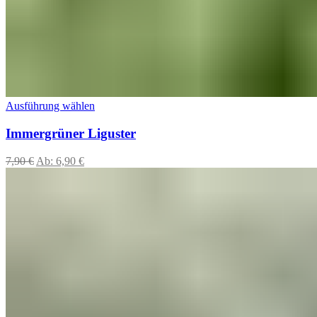
Ausführung wählen
Immergrüner Liguster
7,90
€
Ab:
6,90
€