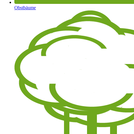
Obstbäume