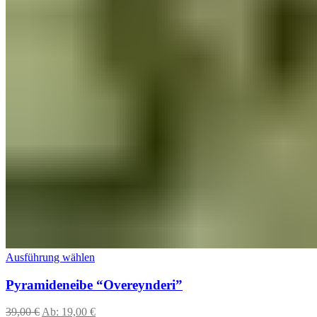
Ausführung wählen
Pyramideneibe “Overeynderi”
39,00
€
Ab:
19,00
€