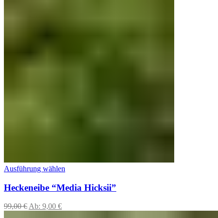
Ausführung wählen
Heckeneibe “Media Hicksii”
99,00
€
Ab:
9,00
€