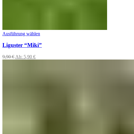
Ausführung wählen
Liguster “Miki”
9,90
€
Ab:
5,90
€