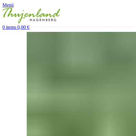
Menü
0
items
0,00
€