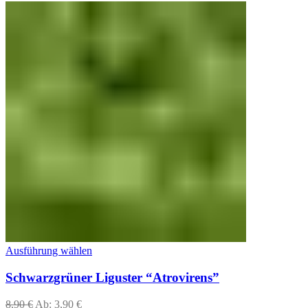
Ausführung wählen
Schwarzgrüner Liguster “Atrovirens”
8,90
€
Ab:
3,90
€