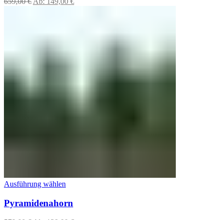
659,00
€
Ab:
149,00
€
Ausführung wählen
Pyramidenahorn