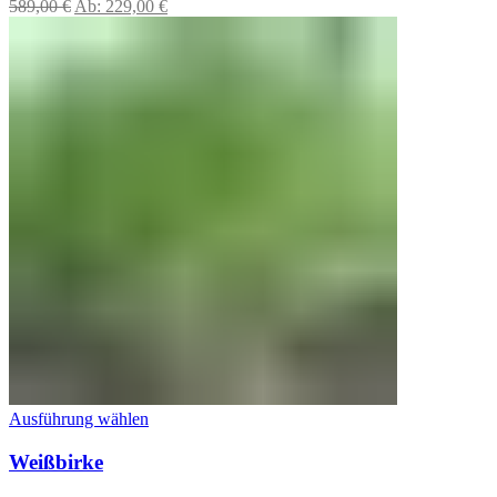
589,00
€
Ab:
229,00
€
Ausführung wählen
Weißbirke