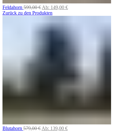
Feldahorn
599,00
€
Ab:
149,00
€
Zurück zu den Produkten
Blutahorn
579,00
€
Ab:
139,00
€