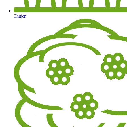
Thujen