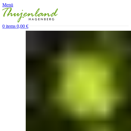
Menü
0
items
0,00
€