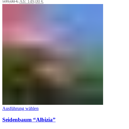
599,00
€
Ab:
149,00
€
Ausführung wählen
Seidenbaum “Albizia”