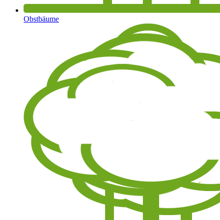
Obstbäume