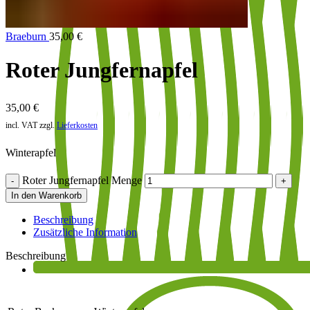
Braeburn
35,00
€
Roter Jungfernapfel
35,00
€
incl. VAT
zzgl.
Lieferkosten
Winterapfel
Roter Jungfernapfel Menge
In den Warenkorb
Beschreibung
Zusätzliche Information
Beschreibung