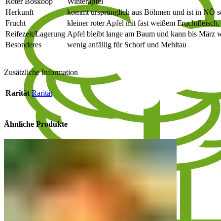
Roter Boskoop
Winterapfel
Herkunft
kommt ursprünglich aus Böhmen und ist in NÖ se
Frucht
kleiner roter Apfel mit fast weißem Fruchtfleisc
Reifezeit/Lagerung
Apfel bleibt lange am Baum und kann bis März
Besonderes
wenig anfällig für Schorf und Mehltau
Zusätzliche Information
Rarität
Rarität
Ähnliche Produkte