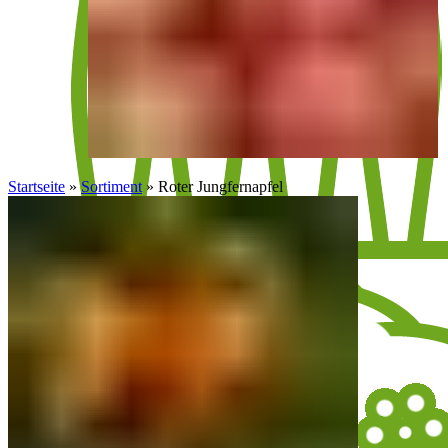
Startseite
»
Sortiment
»
Roter Jungfernapfel