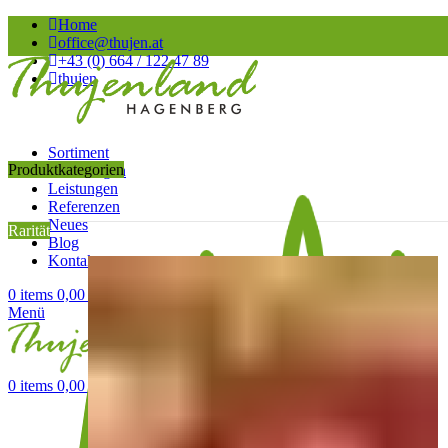
Home
office@thujen.at
+43 (0) 664 / 122 47 89
thujen
Sortiment
Produktkategorien
Anleitungen
Leistungen
Referenzen
Neues
Rarität
Blog
Kontakt
0
items
0,00
€
Menü
0
items
0,00
€