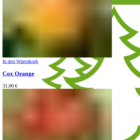
In den Warenkorb
Cox Orange
31,00
€