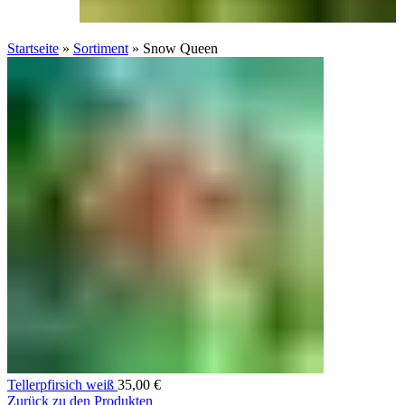
Startseite
»
Sortiment
»
Snow Queen
Tellerpfirsich weiß
35,00
€
Zurück zu den Produkten