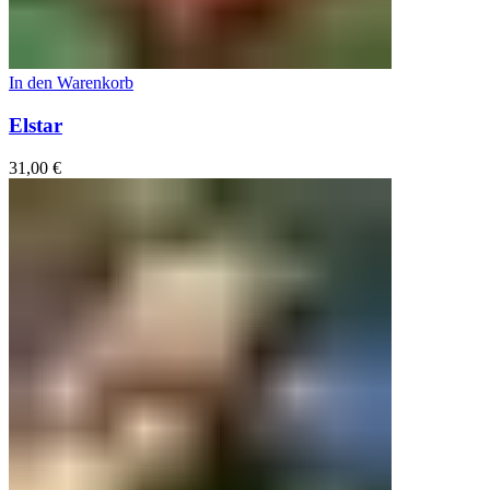
In den Warenkorb
Elstar
31,00
€