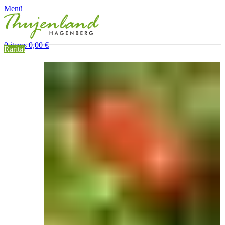
Menü
0
items
0,00
€
Rarität