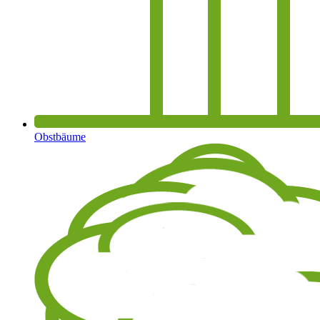
Obstbäume