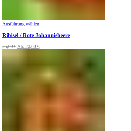
Ausführung wählen
Ribisel / Rote Johannisbeere
25,00
€
Ab:
20,00
€