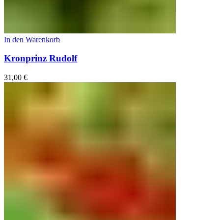
In den Warenkorb
Kronprinz Rudolf
31,00
€