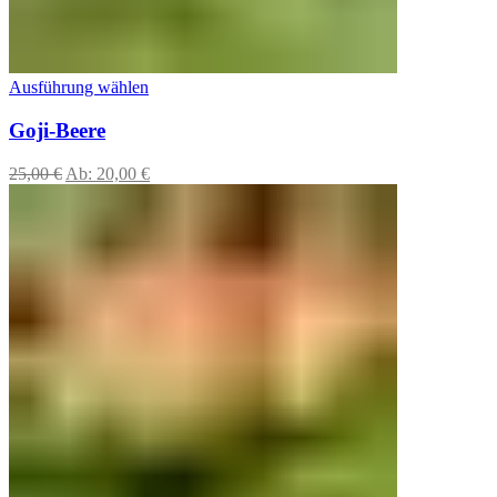
Ausführung wählen
Goji-Beere
25,00
€
Ab:
20,00
€