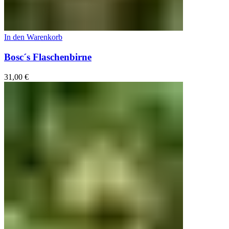
In den Warenkorb
Bosc´s Flaschenbirne
31,00
€