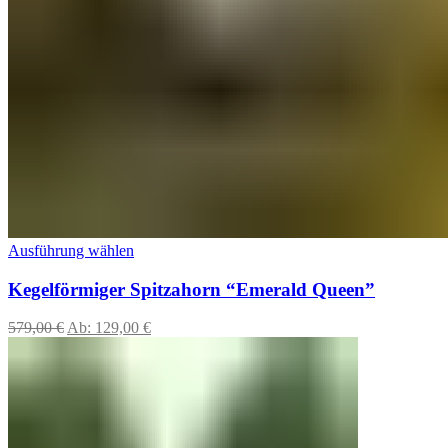
Ausführung wählen
Kegelförmiger Spitzahorn “Emerald Queen”
579,00
€
Ab:
129,00
€