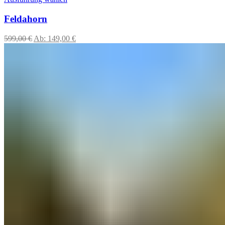
Feldahorn
599,00
€
Ab:
149,00
€