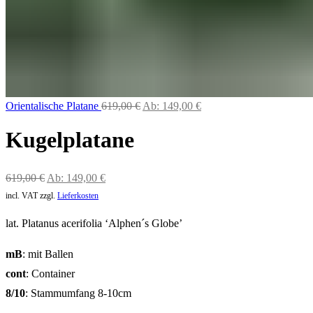
Orientalische Platane
619,00
€
Ab:
149,00
€
Kugelplatane
619,00
€
Ab:
149,00
€
incl. VAT
zzgl.
Lieferkosten
lat. Platanus acerifolia ‘Alphen´s Globe’
mB
: mit Ballen
cont
: Container
8/10
: Stammumfang 8-10cm