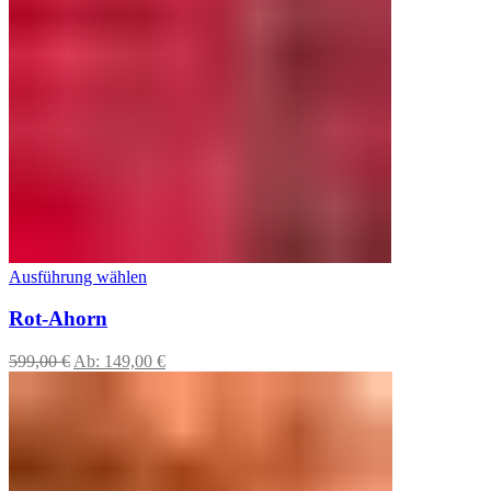
Ausführung wählen
Rot-Ahorn
599,00
€
Ab:
149,00
€