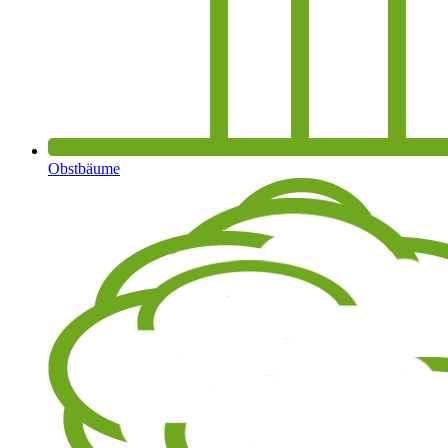
Obstbäume