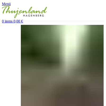
Menü
0
items
0,00
€