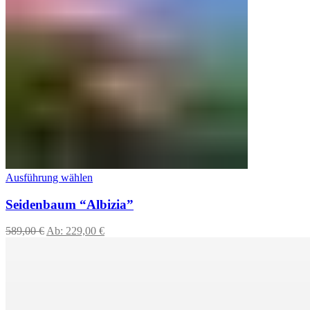
Ausführung wählen
Seidenbaum “Albizia”
589,00
€
Ab:
229,00
€