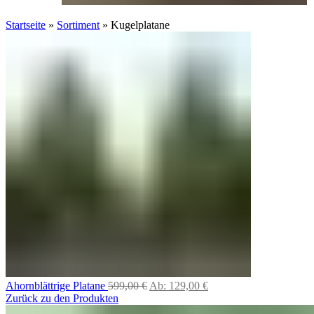
Startseite
»
Sortiment
»
Kugelplatane
Ahornblättrige Platane
599,00
€
Ab:
129,00
€
Zurück zu den Produkten