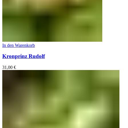
In den Warenkorb
Kronprinz Rudolf
31,00
€