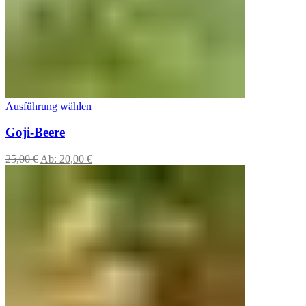
Ausführung wählen
Goji-Beere
25,00
€
Ab:
20,00
€