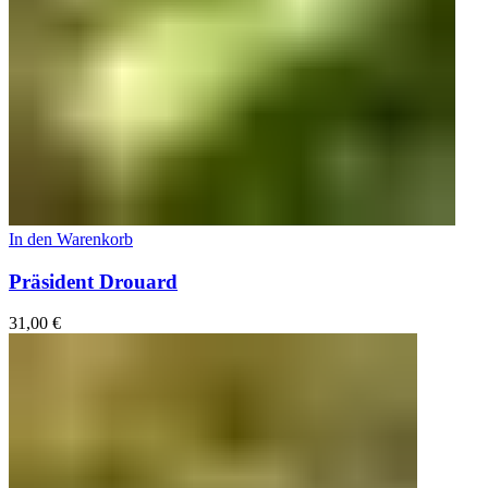
In den Warenkorb
Präsident Drouard
31,00
€