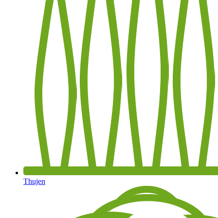
Thujen