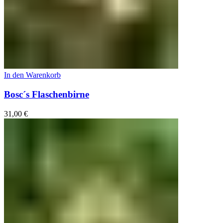
In den Warenkorb
Bosc´s Flaschenbirne
31,00
€