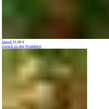
Idared
31,00
€
Zurück zu den Produkten