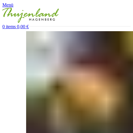
Menü
0
items
0,00
€