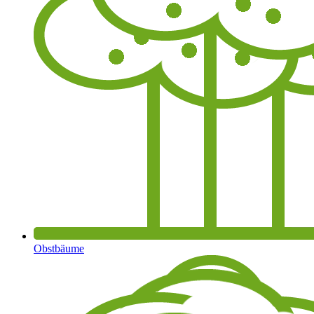
Obstbäume