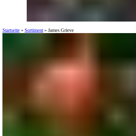
Startseite
»
Sortiment
»
James Grieve