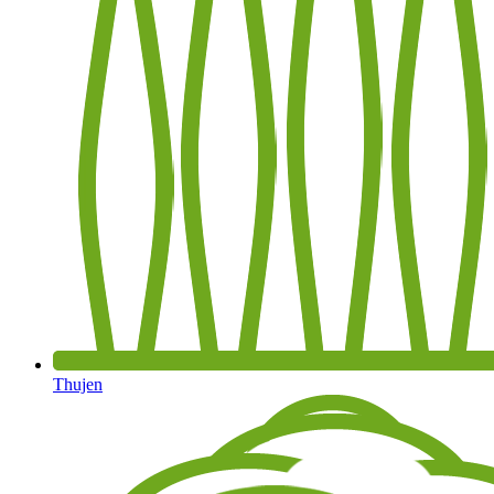
Thujen