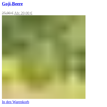
Goji-Beere
25,00
€
Ab:
20,00
€
In den Warenkorb