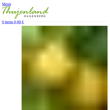
Menü
0
items
0,00
€