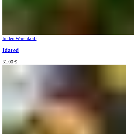
In den Warenkorb
Idared
31,00
€