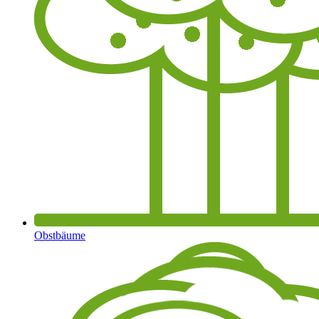
Obstbäume