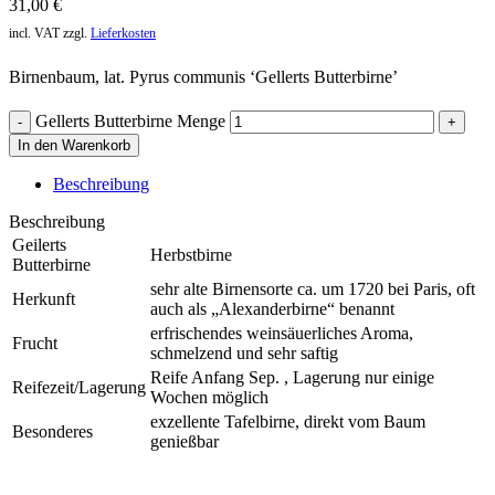
31,00
€
incl. VAT
zzgl.
Lieferkosten
Birnenbaum, lat. Pyrus communis ‘Gellerts Butterbirne’
Gellerts Butterbirne Menge
In den Warenkorb
Beschreibung
Beschreibung
Geilerts
Herbstbirne
Butterbirne
sehr alte Birnensorte ca. um 1720 bei Paris, oft
Herkunft
auch als „Alexanderbirne“ benannt
erfrischendes weinsäuerliches Aroma,
Frucht
schmelzend und sehr saftig
Reife Anfang Sep. , Lagerung nur einige
Reifezeit/Lagerung
Wochen möglich
exzellente Tafelbirne, direkt vom Baum
Besonderes
genießbar