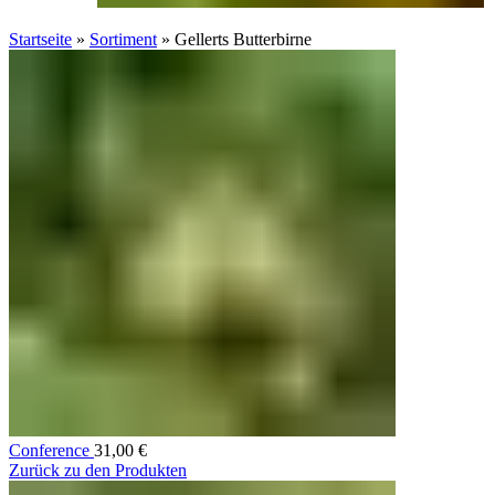
Startseite
»
Sortiment
»
Gellerts Butterbirne
Conference
31,00
€
Zurück zu den Produkten