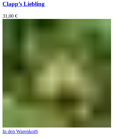
Clapp’s Liebling
31,00
€
In den Warenkorb