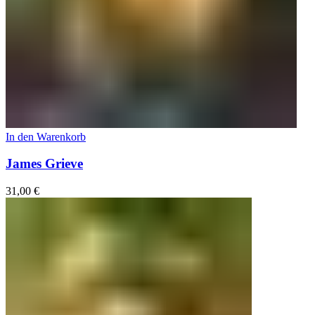
In den Warenkorb
James Grieve
31,00
€