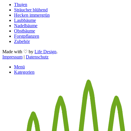
Thujen
Sträucher blühend
Hecken immergrün
Laubbäume
Nadelbäume
Obstbäume
Forstpflanzen
Zubehör
Made with ♡ by
Life Design
.
Impressum
|
Datenschutz
Menü
Kategorien