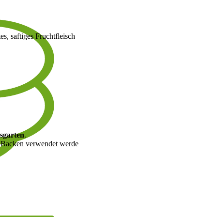
es, saftiges Fruchtfleisch
sgarten
.
um Backen verwendet werde