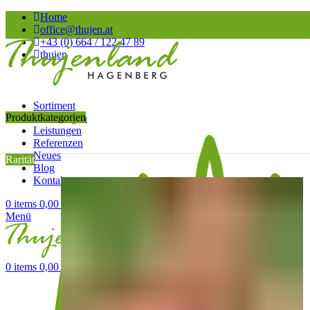
Home
office@thujen.at
+43 (0) 664 / 122 47 89
thujen
Sortiment
Produktkategorien
Anleitungen
Leistungen
Referenzen
Neues
Rarität
Blog
Kontakt
0
items
0,00
€
Menü
0
items
0,00
€