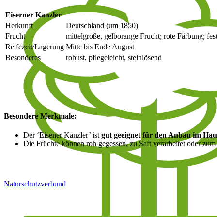
Eiserner Kanzler
Herkunft
Deutschland (um 1850)
Frucht
mittelgroße, gelborange Frucht; rote Färbung; fest
Reifezeit/Lagerung
Mitte bis Ende August
Besonderes
robust, pflegeleicht, steinlösend
Besondere Merkmale:
Der ‘Eisener Kanzler’ ist
gut geeignet für den Anbau im Hau
Die Früchte können roh gegessen, zu Saft verarbeitet oder z
Naturschutzverbund