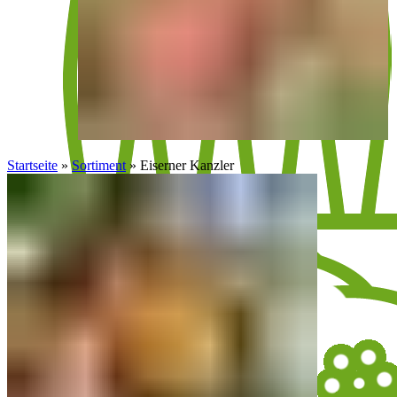
Startseite
»
Sortiment
»
Eiserner Kanzler