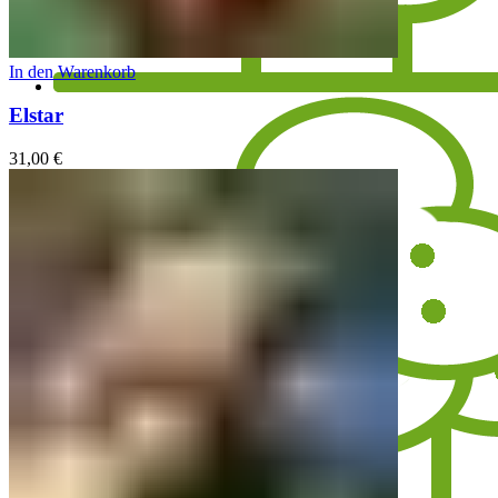
In den Warenkorb
Elstar
31,00
€