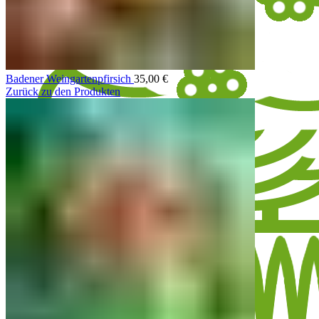
Badener Weingartenpfirsich
35,00
€
Zurück zu den Produkten