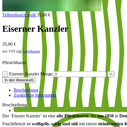
Tellerpfirsich weiß
35,00
€
Eiserner Kanzler
35,00
€
incl. VAT
zzgl.
Lieferkosten
Pfirsichbaum
Eiserner Kanzler Menge
In den Warenkorb
Beschreibung
Zusätzliche Information
Beschreibung
Der ‘Eisener Kanzler’ ist eine
alte Pfirsichsorte
, die
um 1850
in
Deu
Fruchtfleisch ist
weißgelb, saftig und süß
mit einem
steinlösenden 