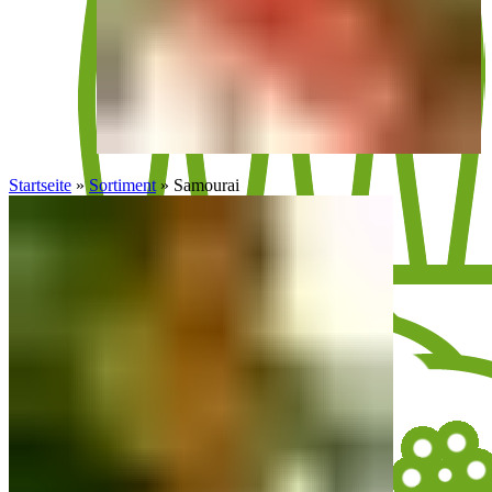
Startseite
»
Sortiment
»
Samourai