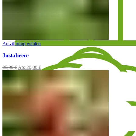
Ausführung wählen
Jostabeere
25,00
€
Ab:
20,00
€