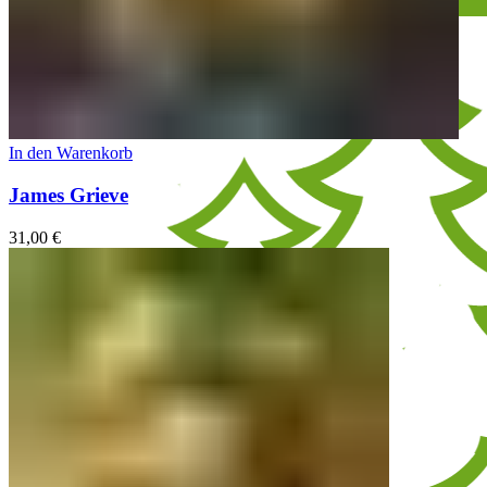
In den Warenkorb
James Grieve
31,00
€