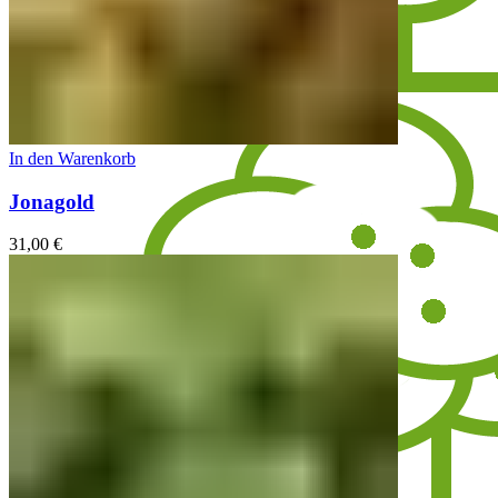
In den Warenkorb
Jonagold
31,00
€