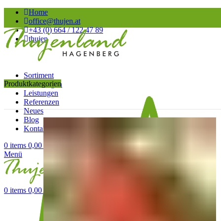
Home
office@thujen.at
+43 (0) 664 / 122 47 89
thujen
Sortiment
Produktkategorien
Anleitungen
Leistungen
Referenzen
Neues
Blog
Kontakt
0
items
0,00
€
Menü
0
items
0,00
€