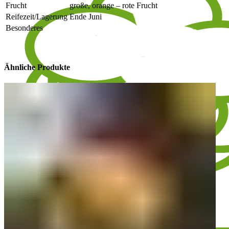
Frucht
große, orange – rote Frucht
Reifezeit/Lagerung
Ende Juni
Besonderes
Ähnliche Produkte