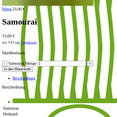
Ninja
33,00
€
Samourai
33,00
€
incl. VAT
zzgl.
Lieferkosten
Marillenbaum
Samourai Menge
In den Warenkorb
Beschreibung
Beschreibung
Samourai
Herkunft