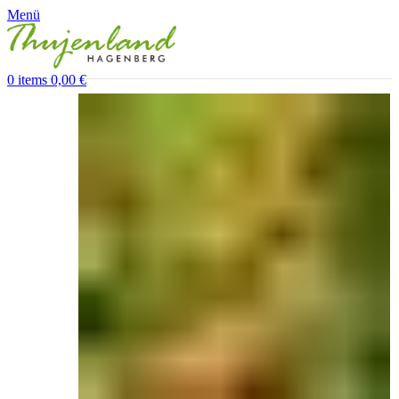
Menü
0
items
0,00
€