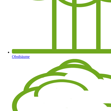
Obstbäume