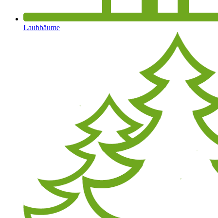
Laubbäume