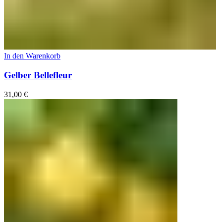
In den Warenkorb
Gelber Bellefleur
31,00
€