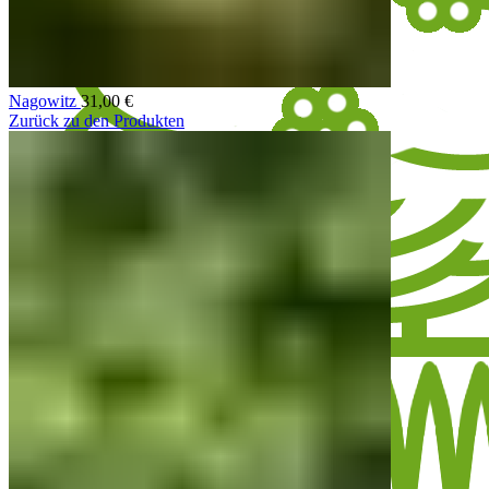
Nagowitz
31,00
€
Zurück zu den Produkten