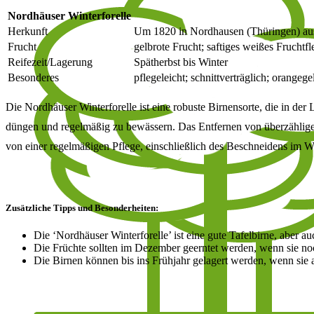
Nordhäuser Winterforelle
Herkunft
Um 1820 in Nordhausen (Thüringen) aus
Frucht
gelbrote Frucht; saftiges weißes Fruchtfl
Reifezeit/Lagerung
Spätherbst bis Winter
Besonderes
pflegeleicht; schnittverträglich; orangeg
Die Nordhäuser Winterforelle ist eine robuste Birnensorte, die in der
düngen und regelmäßig zu bewässern. Das Entfernen von überzähligen
von einer regelmäßigen Pflege, einschließlich des Beschneidens im W
Zusätzliche Tipps und Besonderheiten:
Die ‘Nordhäuser Winterforelle’ ist eine gute Tafelbirne, aber
Die Früchte sollten im Dezember geerntet werden, wenn sie noc
Die Birnen können bis ins Frühjahr gelagert werden, wenn sie