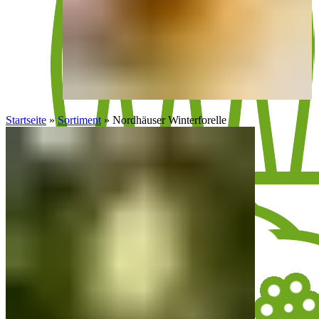
Startseite
»
Sortiment
»
Nordhäuser Winterforelle