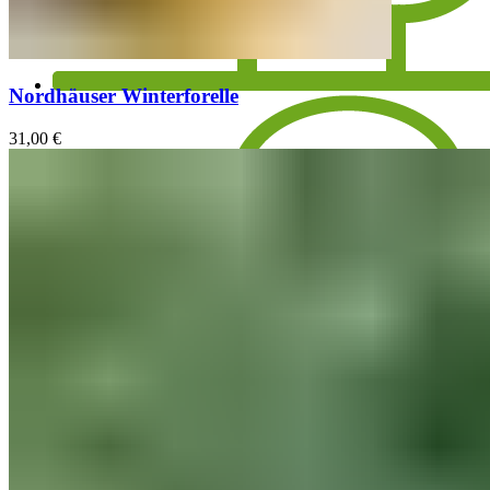
Nordhäuser Winterforelle
31,00
€