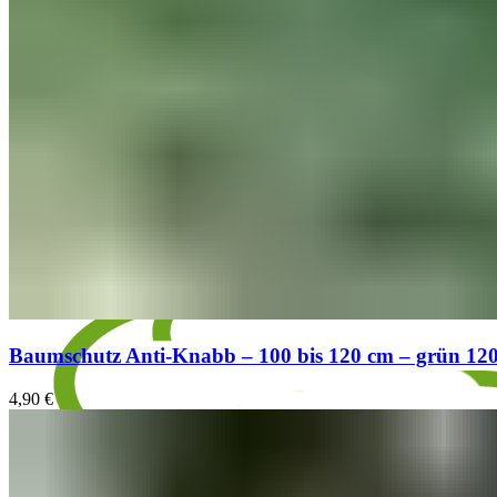
Baumschutz Anti-Knabb – 100 bis 120 cm – grün 12
4,90
€