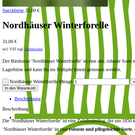
Speckbirne
35,00
€
Nordhäuser Winterforelle
31,00
€
incl. VAT
zzgl.
Lieferkosten
Der Birnbaum ‘Nordhäuser Winterforelle’ ist eine alte, robuste Sorte m
Lagerbirne und kann bis ins Frühjahr hinein genossen werden.
Nordhäuser Winterforelle Menge
In den Warenkorb
Beschreibung
Beschreibung
Die ‘Nordhäuser Winterforelle’ ist eine Zufallssämling, der um 1850 
‘Nordhäuser Winterforelle’ ist eine
robuste und pflegeleichte Sorte
,