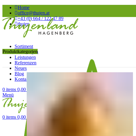
Home
office@thujen.at
+43 (0) 664 / 122 47 89
thujen
Sortiment
Produktkategorien
Anleitungen
Leistungen
Referenzen
Neues
Blog
Kontakt
0
items
0,00
€
Menü
0
items
0,00
€